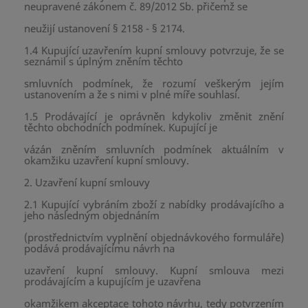
neupravené zákonem č. 89/2012 Sb. přičemž se
neužijí ustanovení § 2158 - § 2174.
1.4 Kupující uzavřením kupní smlouvy potvrzuje, že se
seznámil s úplným zněním těchto
smluvních podmínek, že rozumí veškerým jejím
ustanovením a že s nimi v plné míře souhlasí.
1.5 Prodávající je oprávněn kdykoliv změnit znění
těchto obchodních podmínek. Kupující je
vázán zněním smluvních podmínek aktuálním v
okamžiku uzavření kupní smlouvy.
2. Uzavření kupní smlouvy
2.1 Kupující vybráním zboží z nabídky prodávajícího a
jeho následným objednáním
(prostřednictvím vyplnění objednávkového formuláře)
podává prodávajícímu návrh na
uzavření kupní smlouvy. Kupní smlouva mezi
prodávajícím a kupujícím je uzavřena
okamžikem akceptace tohoto návrhu, tedy potvrzením