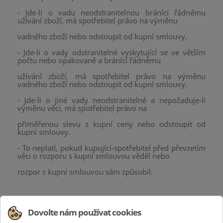
- Jde-li o vadu neodstranitelnou bránící řádnému
užívání zboží, má spotřebitel právo na výměnu
vadného zboží nebo odstoupit od kupní smlouvy.
- Jde-li o vady odstranitelné vyskytující se ve větším
počtu nebo opakovaně a bránící řádnému
užívání zboží, má spotřebitel právo na výměnu
vadného zboží nebo odstoupit od kupní smlouvy.
- Jde-li o jiné vady neodstranitelné a nepožaduje-li
výměnu věci, má spotřebitel právo na
přiměřenou slevu z kupní ceny nebo odstoupit od
kupní smlouvy.
- To neplatí, pokud kupující-spotřebitel před převzetím
věci o rozporu s kupní smlouvou věděl nebo
rozpor s kupní smlouvou sám způsobil.
Dovolte nám používat cookies