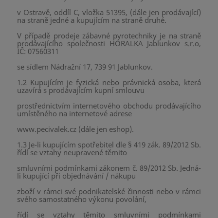
v Ostravě, oddíl C, vložka 51395, (dále jen prodávající)
na straně jedné a kupujícím na straně druhé.
V případě prodeje zábavné pyrotechniky je na straně
prodávajícího společnosti HORALKA Jablunkov s.r.o,
IČ: 07560311
se sídlem Nádražní 17, 739 91 Jablunkov.
1.2 Kupujícím je fyzická nebo právnická osoba, která
uzavírá s prodávajícím kupní smlouvu
prostřednictvím internetového obchodu prodávajícího
umístěného na internetové adrese
www.pecivalek.cz (dále jen eshop).
1.3 Je-li kupujícím spotřebitel dle § 419 zák. 89/2012 Sb.
řídí se vztahy neupravené těmito
smluvními podmínkami zákonem č. 89/2012 Sb. Jedná-
li kupující při objednávání / nákupu
zboží v rámci své podnikatelské činnosti nebo v rámci
svého samostatného výkonu povolání,
řídí se vztahy těmito smluvními podmínkami