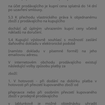
na účet prodávajícího je kupní cena splatná do 14 dní
po uzavření smlouvy.
5.3 K přechodu vlastnického práva k objednanému
zboží z prodávajícího na kupujícího
dochází až úplným uhrazením kupní ceny včetně
nákladů na doručení.
5.4 Kupující výslovně souhlasí s možností zaslání
daňového dokladu v elektronické podobě
(namísto dokladu v písemné formě) na jeho
emailovou adresu.
V internetovém obchodu prodávajícího existují
následující volby způsobu platby za
zboží:
1. V hotovosti - při dodání na dobírku platba v
hotovosti při převzetí kupovaného zboží od
přepravce nebo při osobním převzetí kupovaného
zboží v prodejně prodávajícího
v Jablunkově je možné objednávku uhradit