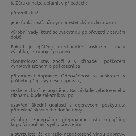
8. Záruku nelze uplatnit v případech:
převzetí zboží.
jeho funkčností, užitnými a estetickými vlastnostmi.
výrobní vady, které se vyskytnou po převzetí v záruční
době.
Pokud je zjištěno mechanické poškození obalu
výrobku, je kupující povinen
zkontrolovat stav zboží a v případě poškození
vyhotovit záznam o poškození za
přítomnosti dopravce. Odpovědnost za poškození v
průběhu přepravy nese dopravce,
veškeré zboží je pojištěno. Na základě vyhotoveného
záznamu bude zákazníkovi po
uzavření škodní události s dopravcem poskytnuta
přiměřená sleva nebo dodán nový
výrobek. Podepsáním přepravního listu kupujícím,
kupující souhlasí s jeho převzetím
a stvrzujete, že dorazilo nepoškozené vinou dopravy.