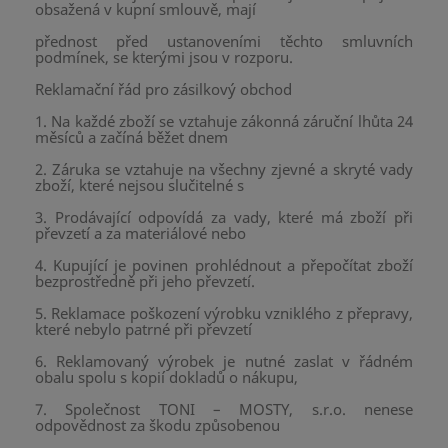
obsažená v kupní smlouvě, mají
přednost před ustanoveními těchto smluvních
podmínek, se kterými jsou v rozporu.
Reklamační řád pro zásilkový obchod
1. Na každé zboží se vztahuje zákonná záruční lhůta 24
měsíců a začíná běžet dnem
2. Záruka se vztahuje na všechny zjevné a skryté vady
zboží, které nejsou slučitelné s
3. Prodávající odpovídá za vady, které má zboží při
převzetí a za materiálové nebo
4. Kupující je povinen prohlédnout a přepočítat zboží
bezprostředně při jeho převzetí.
5. Reklamace poškození výrobku vzniklého z přepravy,
které nebylo patrné při převzetí
6. Reklamovaný výrobek je nutné zaslat v řádném
obalu spolu s kopií dokladů o nákupu,
7. Společnost TONI – MOSTY, s.r.o. nenese
odpovědnost za škodu způsobenou