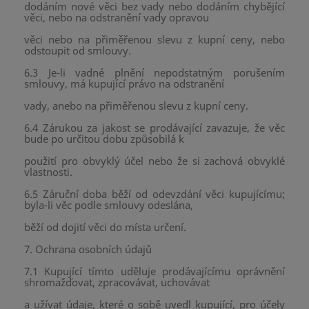
dodáním nové věci bez vady nebo dodáním chybějící
věci, nebo na odstranění vady opravou
věci nebo na přiměřenou slevu z kupní ceny, nebo
odstoupit od smlouvy.
6.3 Je-li vadné plnění nepodstatným porušením
smlouvy, má kupující právo na odstranění
vady, anebo na přiměřenou slevu z kupní ceny.
6.4 Zárukou za jakost se prodávající zavazuje, že věc
bude po určitou dobu způsobilá k
použití pro obvyklý účel nebo že si zachová obvyklé
vlastnosti.
6.5 Záruční doba běží od odevzdání věci kupujícímu;
byla-li věc podle smlouvy odeslána,
běží od dojití věci do místa určení.
7. Ochrana osobních údajů
7.1 Kupující tímto uděluje prodávajícímu oprávnění
shromažďovat, zpracovávat, uchovávat
a užívat údaje, které o sobě uvedl kupující, pro účely