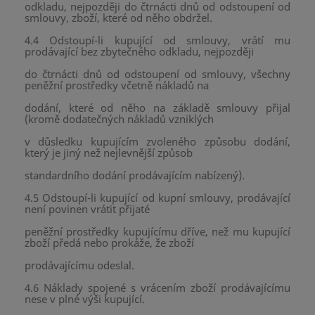
odkladu, nejpozději do čtrnácti dnů od odstoupení od
smlouvy, zboží, které od něho obdržel.
4.4 Odstoupí-li kupující od smlouvy, vrátí mu
prodávající bez zbytečného odkladu, nejpozději
do čtrnácti dnů od odstoupení od smlouvy, všechny
peněžní prostředky včetně nákladů na
dodání, které od něho na základě smlouvy přijal
(kromě dodatečných nákladů vzniklých
v důsledku kupujícím zvoleného způsobu dodání,
který je jiný než nejlevnější způsob
standardního dodání prodávajícím nabízený).
4.5 Odstoupí-li kupující od kupní smlouvy, prodávající
není povinen vrátit přijaté
peněžní prostředky kupujícímu dříve, než mu kupující
zboží předá nebo prokáže, že zboží
prodávajícímu odeslal.
4.6 Náklady spojené s vrácením zboží prodávajícímu
nese v plné výši kupující.