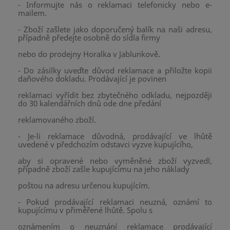
- Informujte nás o reklamaci telefonicky nebo e-
mailem.
- Zboží zašlete jako doporučený balík na naši adresu,
případně předejte osobně do sídla firmy
nebo do prodejny Horalka v Jablunkově.
- Do zásilky uveďte důvod reklamace a přiložte kopii
daňového dokladu. Prodávající je povinen
reklamaci vyřídit bez zbytečného odkladu, nejpozději
do 30 kalendářních dnů ode dne předání
reklamovaného zboží.
- Je-li reklamace důvodná, prodávající ve lhůtě
uvedené v předchozím odstavci vyzve kupujícího,
aby si opravené nebo vyměněné zboží vyzvedl,
případně zboží zašle kupujícímu na jeho náklady
poštou na adresu určenou kupujícím.
- Pokud prodávající reklamaci neuzná, oznámí to
kupujícímu v přiměřené lhůtě. Spolu s
oznámením o neuznání reklamace prodávající