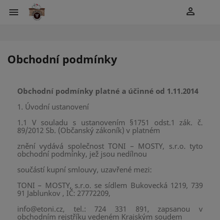
shopping_cart


Obchodní podmínky
Obchodní podmínky platné a účinné od 1.11.2014
1. Úvodní ustanovení
1.1 V souladu s ustanovením §1751 odst.1 zák. č.
89/2012 Sb. (Občanský zákoník) v platném
znění vydává společnost TONI – MOSTY, s.r.o. tyto
obchodní podmínky, jež jsou nedílnou
součástí kupní smlouvy, uzavřené mezi:
TONI – MOSTY, s.r.o. se sídlem Bukovecká 1219, 739
91 Jablunkov , IČ: 27772209,
info@etoni.cz, tel.: 724 331 891, zapsanou v
obchodním rejstříku vedeném Krajským soudem