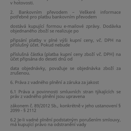
v hotovosti.
2. Bankovním převodem – Veškeré informace
potřebné pro platbu bankovním převodem
dostává kupující formou e-mailové zprávy. Dodávka
objednaného zboží se realizuje po
připsání platby v plné výši kupní ceny, vč. DPH na
příslušný účet. Pokud nebude
příslušná částka (platba kupní ceny zboží vč. DPH) na
účet připsána do deseti dnů od
data objednávky, považuje se objednávka zboží za
zrušenou.
6. Práva z vadného plnění a záruka za jakost
6.1 Práva a povinnosti smluvních stran týkajících se
práv z vadného plnění jsou upravena
zákonem č. 89/2012 Sb., konkrétně v jeho ustanovení §
2099 - § 2112
6.2 Je-li vadné plnění podstatným porušením smlouvy,
má kupující právo na odstranění vady