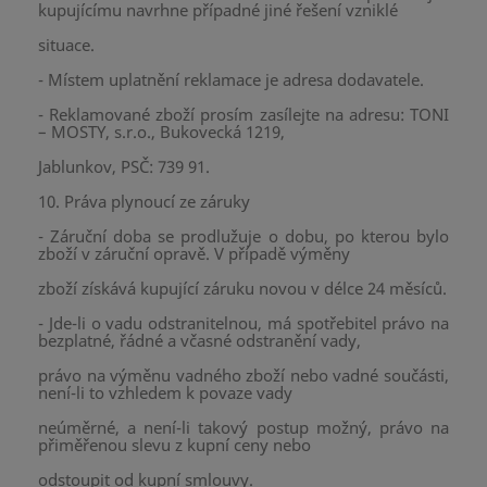
kupujícímu navrhne případné jiné řešení vzniklé
situace.
- Místem uplatnění reklamace je adresa dodavatele.
- Reklamované zboží prosím zasílejte na adresu: TONI
– MOSTY, s.r.o., Bukovecká 1219,
Jablunkov, PSČ: 739 91.
10. Práva plynoucí ze záruky
- Záruční doba se prodlužuje o dobu, po kterou bylo
zboží v záruční opravě. V případě výměny
zboží získává kupující záruku novou v délce 24 měsíců.
- Jde-li o vadu odstranitelnou, má spotřebitel právo na
bezplatné, řádné a včasné odstranění vady,
právo na výměnu vadného zboží nebo vadné součásti,
není-li to vzhledem k povaze vady
neúměrné, a není-li takový postup možný, právo na
přiměřenou slevu z kupní ceny nebo
odstoupit od kupní smlouvy.