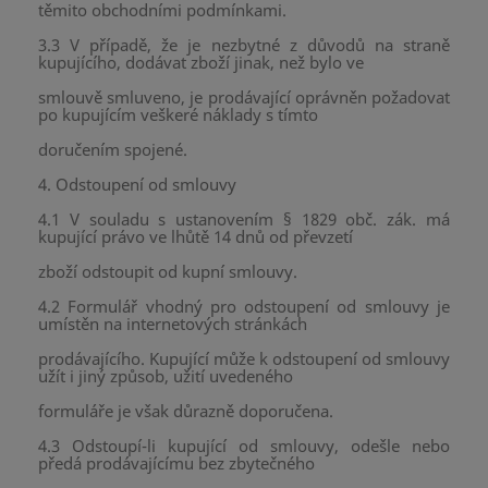
těmito obchodními podmínkami.
3.3 V případě, že je nezbytné z důvodů na straně
kupujícího, dodávat zboží jinak, než bylo ve
smlouvě smluveno, je prodávající oprávněn požadovat
po kupujícím veškeré náklady s tímto
doručením spojené.
4. Odstoupení od smlouvy
4.1 V souladu s ustanovením § 1829 obč. zák. má
kupující právo ve lhůtě 14 dnů od převzetí
zboží odstoupit od kupní smlouvy.
4.2 Formulář vhodný pro odstoupení od smlouvy je
umístěn na internetových stránkách
prodávajícího. Kupující může k odstoupení od smlouvy
užít i jiný způsob, užití uvedeného
formuláře je však důrazně doporučena.
4.3 Odstoupí-li kupující od smlouvy, odešle nebo
předá prodávajícímu bez zbytečného