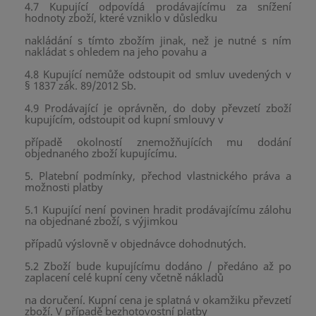
4.7 Kupující odpovídá prodávajícímu za snížení
hodnoty zboží, které vzniklo v důsledku
nakládání s tímto zbožím jinak, než je nutné s ním
nakládat s ohledem na jeho povahu a
4.8 Kupující nemůže odstoupit od smluv uvedených v
§ 1837 zák. 89/2012 Sb.
4.9 Prodávající je oprávněn, do doby převzetí zboží
kupujícím, odstoupit od kupní smlouvy v
případě okolností znemožňujících mu dodání
objednaného zboží kupujícímu.
5. Platební podmínky, přechod vlastnického práva a
možnosti platby
5.1 Kupující není povinen hradit prodávajícímu zálohu
na objednané zboží, s výjimkou
případů výslovně v objednávce dohodnutých.
5.2 Zboží bude kupujícímu dodáno / předáno až po
zaplacení celé kupní ceny včetně nákladů
na doručení. Kupní cena je splatná v okamžiku převzetí
zboží. V případě bezhotovostní platby