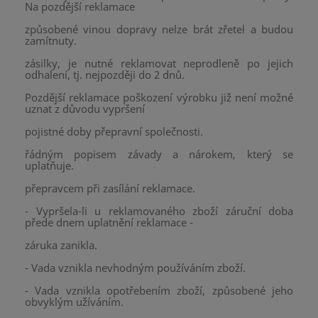
Na pozdější reklamace
způsobené vinou dopravy nelze brát zřetel a budou
zamítnuty.
zásilky, je nutné reklamovat neprodleně po jejich
odhalení, tj. nejpozději do 2 dnů.
Pozdější reklamace poškození výrobku již není možné
uznat z důvodu vypršení
pojistné doby přepravní společnosti.
řádným popisem závady a nárokem, který se
uplatňuje.
přepravcem při zasílání reklamace.
- Vypršela-li u reklamovaného zboží záruční doba
přede dnem uplatnění reklamace -
záruka zanikla.
- Vada vznikla nevhodným používáním zboží.
- Vada vznikla opotřebením zboží, způsobené jeho
obvyklým užíváním.