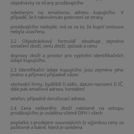
objednávky ze strany prodávajícího
odeslaným na emailovou adresu kupujícího. V
případě, že k takovémuto potvrzení ze strany
prodávajícího nedojde, má se za to, že kupní smlouva
nebyla uzavřena.
2.2 Objednávkový formulář obsahuje zejména
označení zboží, cenu zboží, způsob a cenu
dopravy zboží a prostor pro vyplnění identifikačních
údajů kupujícího.
2.3 Identifikační údaje kupujícího jsou zejména jeho
jméno a příjmení případně název
obchodní firmy, bydliště či sídlo, datum narození či IČ,
dále pak emailová adresa, kontaktní
telefon, případně doručovací adresa.
2.4 Cena veškerého zboží nabízené na eshopu
prodávajícího je uváděna včetně DPH i všech
poplatků s prodejem souvisejících (s výjimkou ceny za
poštovné a balné, která je uvedena