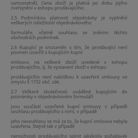
samostatně). Cena zboží je platná po dobu jejího
zveřejnění v eshopu prodávajícího.
2.5 Podmínkou platnosti objednávky je vyplnění
veškerých náležitostí objednávkového
formuláře, včetně souhlasu se zněním těchto
obchodních podmínek.
2.6 Kupující je srozuměn s tím, že prodávající není
povinen uzavřít s kupujícím kupní
smlouvu na veškeré zboží uvedené v eshopu
prodávajícího, tj. že vystavení zboží v eshopu
prodávajícího není nabídkou k uzavření smlouvy ve
smyslu § 1732 obč. zák.
2.7 Veškeré skutečnosti uváděné kupujícím do
poznámky v objednávkovém formuláři
jsou součástí uzavřené kupní smlouvy v případě
souhlasu prodávajícího s nimi, v případě
jeho nesouhlasu se má za to, že kupní smlouva nebyla
uzavřena. Stejně tak v případě
nemožnosti prodávajícího splnit jakýkoliv požadavek