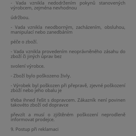
- Vada vznikla nedodržením pokynů stanovených
výrobcem, zejména nevhodnou
údržbou.
- Vada vznikla neodborným, zacházením, obsluhou,
manipulací nebo zanedbáním
péče o zboží.
- Vada vznikla provedením neoprávněného zásahu do
zboží či jiných úprav bez
svolení výrobce.
- Zboží bylo poškozeno živly.
- Výrobek byl poškozen při přepravě, zjevné poškození
zboží nebo jeho obalu je
třeba ihned řešit s dopravcem. Zákazník není povinen
takovéto zboží od dopravce
převzít a musí o zjištěném poškození neprodleně
informovat prodejce.
9. Postup při reklamaci