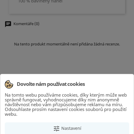
100 % bavlněný flanel
chat
Komentáře (0)
Na tento produkt momentálně není přidána žádná recenze.
Dovolte nám používat cookies
Na tomto webu používáme cookies, díky kterým může web
KATEGORIE

správně fungovat, vyhodnocujeme díky nim anonymně
návštěvnost nebo vám přizpůsobujeme reklamu na míru.
Odsouhlaste prosím nastavení cookies souborů pro použití
INFORMACE

webu.
VÁŠ ÚČET

tune
Nastavení