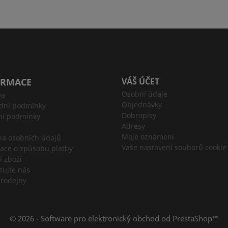
ORMACE
VÁŠ ÚČET
Osobní údaje
va
Objednávky
dní podmínky
Dobropisy
ní podmínky
Adresy
Moje oznámení
a osobních údajů
Vaše nastavení souborů cookie
ace o způsobu platby
í zboží
tujte nás
rodejny
© 2026 - Software pro elektronický obchod od PrestaShop™