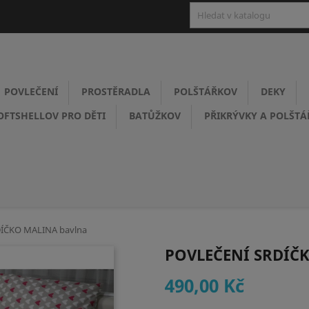
POVLEČENÍ
PROSTĚRADLA
POLŠTÁŘKOV
DEKY
OFTSHELLOV PRO DĚTI
BATŮŽKOV
PŘIKRÝVKY A POLŠTÁ
DÍČKO MALINA bavlna
POVLEČENÍ SRDÍČ
490,00 Kč