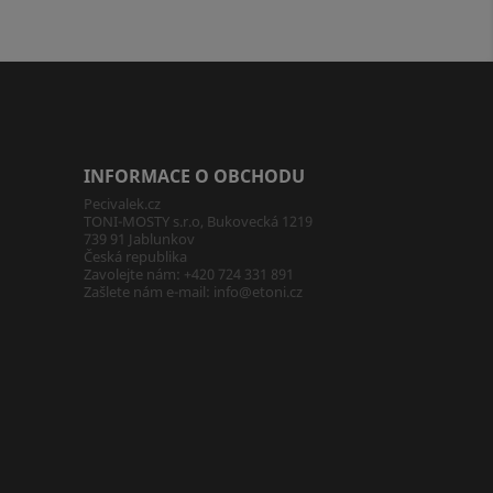
INFORMACE O OBCHODU
Pecivalek.cz
TONI-MOSTY s.r.o, Bukovecká 1219
739 91 Jablunkov
Česká republika
Zavolejte nám:
+420 724 331 891
Zašlete nám e-mail:
info@etoni.cz