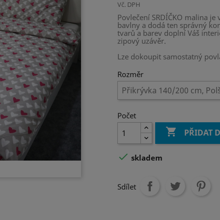
Vč. DPH
P
ovlečení SRDÍČKO malina je v
bavlny a dodá ten správný k
tvarů a barev doplní Váš interi
zipový uzávěr.
Lze dokoupit samostatný povla
Rozměr
Počet

PŘIDAT 

skladem
Sdílet