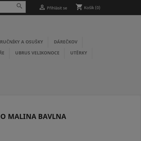

shopping_cart

Košík
(0)
Přihlásit se
RUČNÍKY A OSUŠKY
DÁREČKOV
ŘE
UBRUS VELIKONOCE
UTĚRKY
KO MALINA BAVLNA