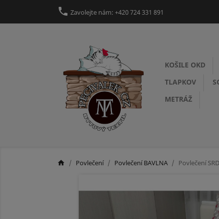
call
Zavolejte nám:
+420 724 331 891
KOŠILE OKD
TLAPKOV
S
METRÁŽ
Povlečení
Povlečení BAVLNA
Povlečení SR
home