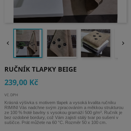


RUČNÍK TLAPKY BEIGE
239,00 Kč
Vč. DPH
Krásná výšivka s motivem tlapek a vysoká kvalita ručníku
RIMINI Vás nadchne svým zpracováním a měkkou strukturou
ze 100 % froté bavlny s vysokou gramáží 500 g/m
².
Ručník je
bez ozdobné bordury, což Vám zajistí stálý tvar po sušení v
sušičce. Prát můžete na 60 °C. Rozměr 50 x 100 cm.