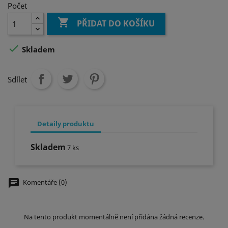
Počet

PŘIDAT DO KOŠÍKU

Skladem
Sdílet
Detaily produktu
Skladem
7 ks
chat
Komentáře (0)
Na tento produkt momentálně není přidána žádná recenze.